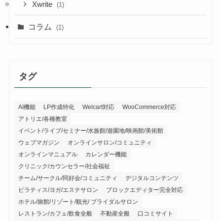
Xwrite
(1)
コラム
(1)
タグ
AI機能
LP作成特化
Welcart対応
WooCommerce対応
アトリエ/各種教室
イベント/ライブ/セミナー/水族館/遊園地/映画館/美術館
ウェブマガジン
オンラインサロン/コミュニティ
オンラインマニュアル
カレンダー機能
クリニック/カウンセラー/社会福祉
チーム/サークル/同好会/コミュニティ
デジタルコンテンツ
ピラティス/ヨガ/エステサロン
ブロックエディター完全対応
ホテル/旅館/リゾート/観光/ ブライダルサロン
レストラン/カフェ/飲食全般
不動産全般
口コミサイト