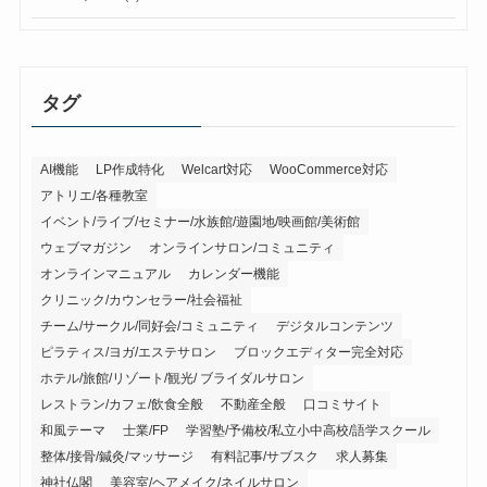
タグ
AI機能
LP作成特化
Welcart対応
WooCommerce対応
アトリエ/各種教室
イベント/ライブ/セミナー/水族館/遊園地/映画館/美術館
ウェブマガジン
オンラインサロン/コミュニティ
オンラインマニュアル
カレンダー機能
クリニック/カウンセラー/社会福祉
チーム/サークル/同好会/コミュニティ
デジタルコンテンツ
ピラティス/ヨガ/エステサロン
ブロックエディター完全対応
ホテル/旅館/リゾート/観光/ ブライダルサロン
レストラン/カフェ/飲食全般
不動産全般
口コミサイト
和風テーマ
士業/FP
学習塾/予備校/私立小中高校/語学スクール
整体/接骨/鍼灸/マッサージ
有料記事/サブスク
求人募集
神社仏閣
美容室/ヘアメイク/ネイルサロン