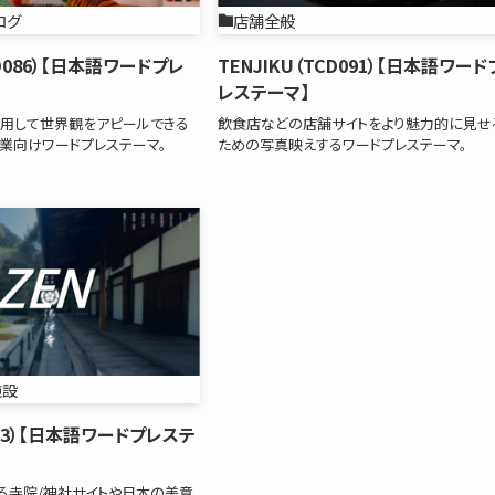
ログ
店舗全般
CD086）【日本語ワードプレ
TENJIKU（TCD091）【日本語ワード
レステーマ】
用して世界観をアピールできる
飲食店などの店舗サイトをより魅力的に見せ
事業向けワードプレステーマ。
ための写真映えするワードプレステーマ。
施設
113）【日本語ワードプレステ
る寺院/神社サイトや日本の美意