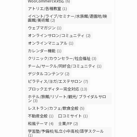
WooCommerce対応
(6)
アトリエ/各種教室
(1)
イベント/ライブ/セミナー/水族館/遊園地/映
画館/美術館
(2)
ウェブマガジン
(1)
オンラインサロン/コミュニティ
(2)
オンラインマニュアル
(1)
カレンダー機能
(1)
クリニック/カウンセラー/社会福祉
(3)
チーム/サークル/同好会/コミュニティ
(1)
デジタルコンテンツ
(2)
ピラティス/ヨガ/エステサロン
(7)
ブロックエディター完全対応
(13)
ホテル/旅館/リゾート/観光/ ブライダルサロ
ン
(3)
レストラン/カフェ/飲食全般
(5)
不動産全般
(1)
口コミサイト
(1)
和風テーマ
(4)
士業/FP
(2)
学習塾/予備校/私立小中高校/語学スクール
(1)