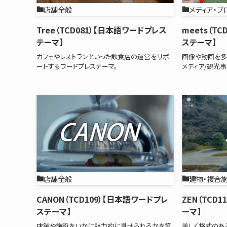
店舗全般
メディア・ブ
Tree（TCD081）【日本語ワードプレス
meets（T
テーマ】
ステーマ】
カフェやレストランといった飲食店の運営をサポ
画像や動画を多
ートするワードプレステーマ。
メディア/観光
店舗全般
建物・複合
CANON（TCD109）【日本語ワードプレ
ZEN（TCD
ステーマ】
ーマ】
店舗や施設をいかに魅力的に見せられるかを第
美しく格式のあ