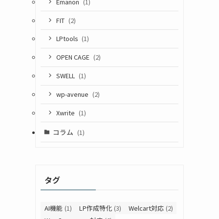
Emanon
(1)
FIT
(2)
LPtools
(1)
OPEN CAGE
(2)
SWELL
(1)
wp-avenue
(2)
Xwrite
(1)
コラム
(1)
タグ
AI機能
(1)
LP作成特化
(3)
Welcart対応
(2)