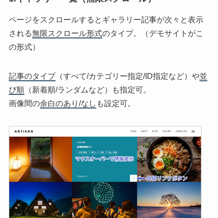
ページをスクロールするとギャラリー記事が次々と表示
される
無限スクロール形式
のタイプ。（デモサイトがこ
の形式）
記事のタイプ
（すべて/カテゴリー指定/ID指定など）や
並
び順
（新着順/ランダムなど）も指定可。
画像間の
余白のあり/なし
も設定可。