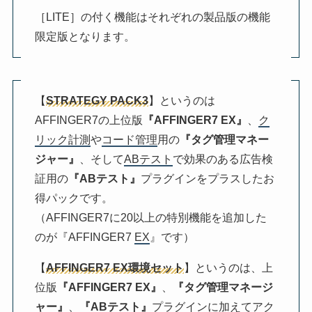
［LITE］の付く機能はそれぞれの製品版の機能
限定版となります。
【
STRATEGY PACK3
】というのは
AFFINGER7の上位版
『AFFINGER7 EX』
、
ク
リック計測
や
コード管理
用の
『タグ管理マネー
ジャー』
、そして
ABテスト
で効果のある広告検
証用の
『ABテスト』
プラグインをプラスしたお
得パックです。
（AFFINGER7に20以上の特別機能を追加した
のが『AFFINGER7
EX
』です）
【
AFFINGER7 EX環境セット
】というのは、上
位版
『AFFINGER7 EX』
、
『タグ管理マネージ
ャー』
、
『ABテスト』
プラグインに加えて
アク