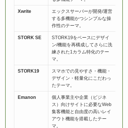
Xwrite
エックスサーバーが開発/運営
詳
する多機能かつシンプルな操
作性のテーマ。
STORK SE
STORK19をベースにデザイ
詳
ン/機能を再構成してさらに洗
練された1カラム特化のテー
マ。
STORK19
スマホでの見やすさ・機能・
詳
デザイン・軽量化にこだわっ
たテーマ。
Emanon
個人事業主や企業（ビジネ
詳
ス）向けサイトに必要なWeb
集客機能と自由度の高いレイ
アウト機能を搭載したテー
マ。