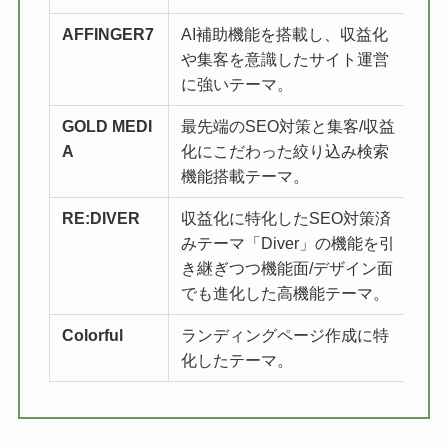
AFFINGER7
AI補助機能を搭載し、収益化
詳
や集客を意識したサイト運営
に強いテーマ。
GOLD MEDI
最先端のSEO対策と集客/収益
詳
A
化にこだわった絞り込み検索
機能搭載テーマ。
RE:DIVER
収益化に特化したSEO対策済
詳
みテーマ「Diver」の機能を引
き継ぎつつ機能面/デザイン面
でも進化した高機能テーマ。
Colorful
ランディングページ作成に特
詳
化したテーマ。