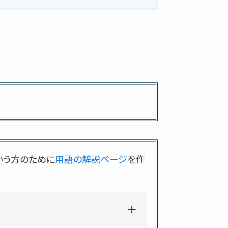
いう方のために
用語の解説ページ
を作