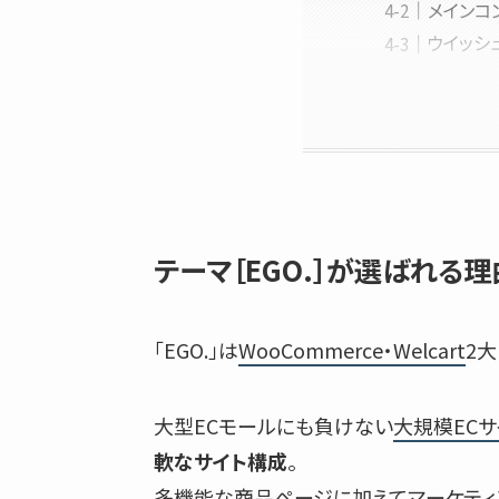
メインコ
ウイッシ
テーマ［EGO.］が選ばれる理
「EGO.」は
WooCommerce・Welcart
2
大型ECモールにも負けない
大規模EC
軟なサイト構成
。
多機能な商品ページに加えて
マーケティ