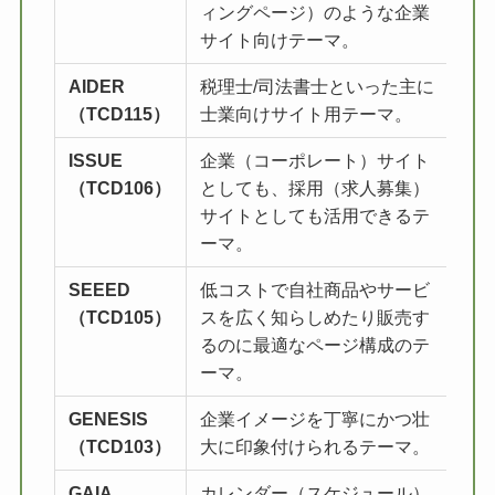
ィングページ）のような企業
サイト向けテーマ。
AIDER
税理士/司法書士といった主に
詳
（TCD115）
士業向けサイト用テーマ。
ISSUE
企業（コーポレート）サイト
詳
（TCD106）
としても、採用（求人募集）
サイトとしても活用できるテ
ーマ。
SEEED
低コストで自社商品やサービ
詳
（TCD105）
スを広く知らしめたり販売す
るのに最適なページ構成のテ
ーマ。
GENESIS
企業イメージを丁寧にかつ壮
詳
（TCD103）
大に印象付けられるテーマ。
GAIA
カレンダー（スケジュール）
詳