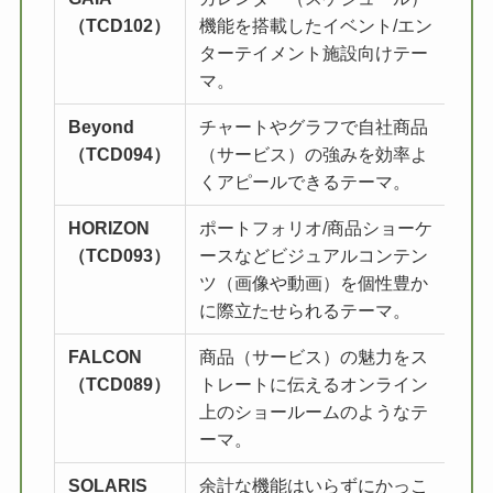
（TCD102）
機能を搭載したイベント/エン
ターテイメント施設向けテー
マ。
Beyond
チャートやグラフで自社商品
詳
（TCD094）
（サービス）の強みを効率よ
くアピールできるテーマ。
HORIZON
ポートフォリオ/商品ショーケ
詳
（TCD093）
ースなどビジュアルコンテン
ツ（画像や動画）を個性豊か
に際立たせられるテーマ。
FALCON
商品（サービス）の魅力をス
詳
（TCD089）
トレートに伝えるオンライン
上のショールームのようなテ
ーマ。
SOLARIS
余計な機能はいらずにかっこ
詳