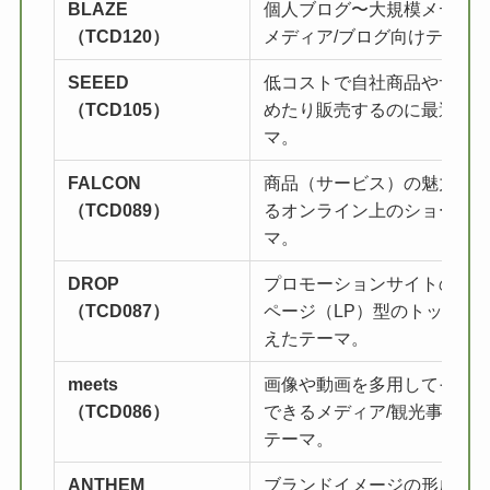
BLAZE
個人ブログ〜大規模メディ
（TCD120）
メディア/ブログ向けテーマ
SEEED
低コストで自社商品やサー
（TCD105）
めたり販売するのに最適な
マ。
FALCON
商品（サービス）の魅力を
（TCD089）
るオンライン上のショール
マ。
DROP
プロモーションサイトのよ
（TCD087）
ページ（LP）型のトップペ
えたテーマ。
meets
画像や動画を多用してその
（TCD086）
できるメディア/観光事業/ア
テーマ。
ANTHEM
ブランドイメージの形成/集