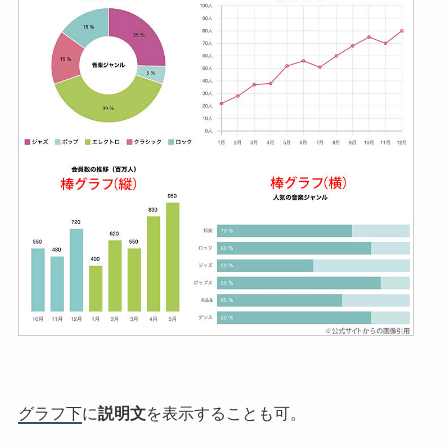
グラフ下
に
説明文
を表示することも可。