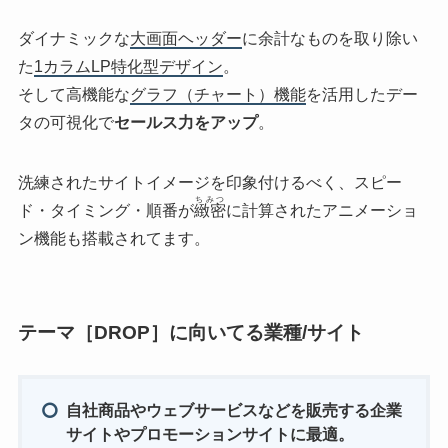
ダイナミックな
大画面ヘッダー
に余計なものを取り除い
た
1カラムLP特化型デザイン
。
そして高機能な
グラフ（チャート）機能
を活用したデー
タの可視化で
セールス力をアップ
。
洗練されたサイトイメージを印象付けるべく、スピー
ちみつ
ド・タイミング・順番が
緻密
に計算されたアニメーショ
ン機能も搭載されてます。
テーマ［DROP］に向いてる業種/サイト
自社商品やウェブサービスなどを販売する企業
サイトやプロモーションサイトに最適。