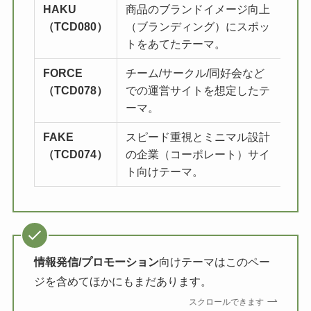
HAKU
商品のブランドイメージ向上
詳
（TCD080）
（ブランディング）にスポッ
トをあてたテーマ。
FORCE
チーム/サークル/同好会など
詳
（TCD078）
での運営サイトを想定したテ
ーマ。
FAKE
スピード重視とミニマル設計
詳
（TCD074）
の企業（コーポレート）サイ
ト向けテーマ。
情報発信/プロモーション
向けテーマはこのペー
ジを含めてほかにもまだあります。
スクロールできます