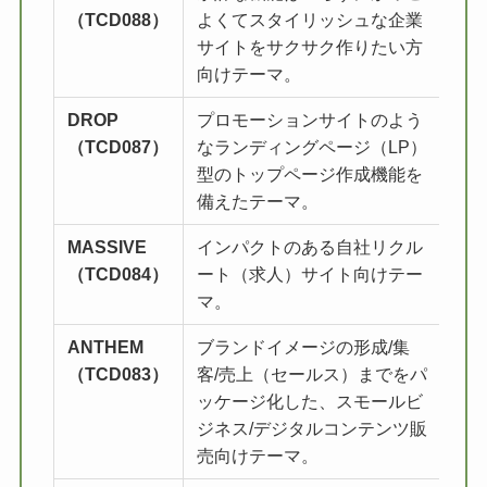
（TCD088）
よくてスタイリッシュな企業
サイトをサクサク作りたい方
向けテーマ。
DROP
プロモーションサイトのよう
詳
（TCD087）
なランディングページ（LP）
型のトップページ作成機能を
備えたテーマ。
MASSIVE
インパクトのある自社リクル
詳
（TCD084）
ート（求人）サイト向けテー
マ。
ANTHEM
ブランドイメージの形成/集
詳
（TCD083）
客/売上（セールス）までをパ
ッケージ化した、スモールビ
ジネス/デジタルコンテンツ販
売向けテーマ。